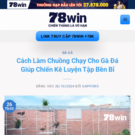
Bỏ
qua
nội
dung
LINK TRUY CẬP 78WIN +78K
ĐÁ GÀ
Cách Làm Chuồng Chạy Cho Gà Đá
Giúp Chiến Kê Luyện Tập Bền Bỉ
ĐĂNG VÀO
26/10/2024
BỞI
SAPPORO
26
Th10