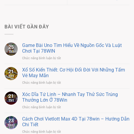
BÀI VIẾT GẦN ĐÂY
Game Bài Uno Tìm Hiểu Về Nguồn Gốc Và Luật
25
Chơi Tại 78WIN
Th1
ở
Chức năng bình luận bị tắt
Game
Bài
Xổ Số Kiến Thiết: Cơ Hội Đổi Đời Với Những Tấm
21
Uno
Vé May Mắn
Th1
Tìm
ở
Chức năng bình luận bị tắt
Hiểu
Xổ
Về
Số
Xóc Dĩa Tứ Linh – Nhanh Tay Thử Sức Trúng
Nguồn
21
Kiến
Gốc
Thưởng Lớn Ở 78Win
Th1
Thiết:
Và
ở
Chức năng bình luận bị tắt
Cơ
Luật
Xóc
Hội
Chơi
Dĩa
Cách Chơi Vietlott Max 4D Tại 78win – Hướng Dẫn
Đổi
Tại
23
Tứ
Đời
Chi Tiết
78WIN
Th11
Linh
Với
ở
Chức năng bình luận bị tắt
–
Những