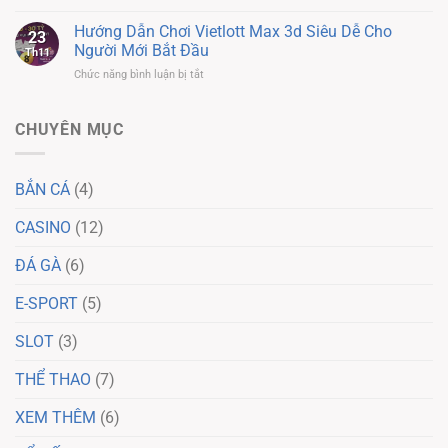
Cách
Nhanh
Tấm
Chơi
Hướng Dẫn Chơi Vietlott Max 3d Siêu Dễ Cho
Tay
Vé
23
Vietlott
Thử
Người Mới Bắt Đầu
May
Th11
Max
Sức
Mắn
ở
Chức năng bình luận bị tắt
4D
Trúng
Hướng
Tại
Thưởng
Dẫn
78win
Lớn
Chơi
CHUYÊN MỤC
–
Ở
Vietlott
Hướng
78Win
Max
Dẫn
3d
Chi
BẮN CÁ
(4)
Siêu
Tiết
Dễ
CASINO
(12)
Cho
Người
Mới
ĐÁ GÀ
(6)
Bắt
Đầu
E-SPORT
(5)
SLOT
(3)
THỂ THAO
(7)
XEM THÊM
(6)