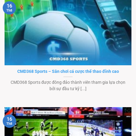
16
Th8
CMD368 Sports – Sân chơi cá cược thể thao đỉnh cao
CMD368 Sports được đông đảo thành viên tham gia lựa chọn
bởi sự đầu tư kỹ [...]
16
Th8