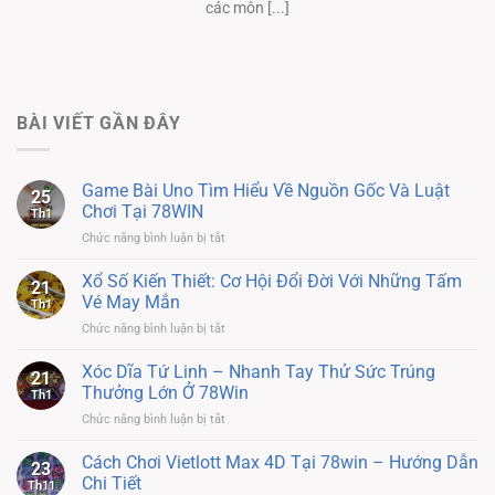
các môn [...]
BÀI VIẾT GẦN ĐÂY
Game Bài Uno Tìm Hiểu Về Nguồn Gốc Và Luật
25
Chơi Tại 78WIN
Th1
ở
Chức năng bình luận bị tắt
Game
Bài
Xổ Số Kiến Thiết: Cơ Hội Đổi Đời Với Những Tấm
21
Uno
Vé May Mắn
Th1
Tìm
ở
Chức năng bình luận bị tắt
Hiểu
Xổ
Về
Số
Xóc Dĩa Tứ Linh – Nhanh Tay Thử Sức Trúng
Nguồn
21
Kiến
Gốc
Thưởng Lớn Ở 78Win
Th1
Thiết:
Và
ở
Chức năng bình luận bị tắt
Cơ
Luật
Xóc
Hội
Chơi
Dĩa
Cách Chơi Vietlott Max 4D Tại 78win – Hướng Dẫn
Đổi
Tại
23
Tứ
Đời
Chi Tiết
78WIN
Th11
Linh