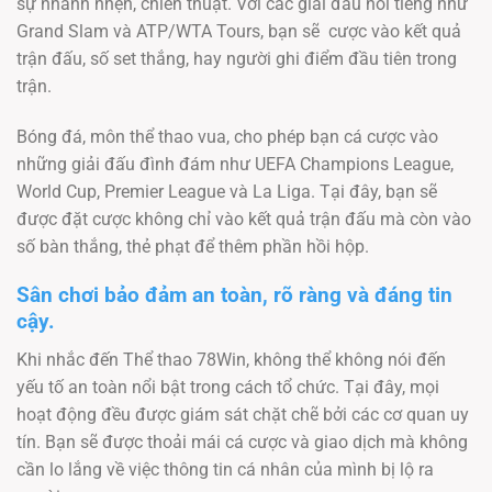
sự nhanh nhẹn, chiến thuật. Với các giải đấu nổi tiếng như
Grand Slam và ATP/WTA Tours, bạn sẽ cược vào kết quả
trận đấu, số set thắng, hay người ghi điểm đầu tiên trong
trận.
Bóng đá, môn thể thao vua, cho phép bạn cá cược vào
những giải đấu đình đám như UEFA Champions League,
World Cup, Premier League và La Liga. Tại đây, bạn sẽ
được đặt cược không chỉ vào kết quả trận đấu mà còn vào
số bàn thắng, thẻ phạt để thêm phần hồi hộp.
Sân chơi bảo đảm an toàn, rõ ràng và đáng tin
cậy.
Khi nhắc đến Thể thao 78Win, không thể không nói đến
yếu tố an toàn nổi bật trong cách tổ chức. Tại đây, mọi
hoạt động đều được giám sát chặt chẽ bởi các cơ quan uy
tín. Bạn sẽ được thoải mái cá cược và giao dịch mà không
cần lo lắng về việc thông tin cá nhân của mình bị lộ ra