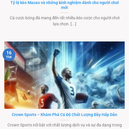
Tỷ lệ kèo Macao và những kinh nghiệm dành cho người chơi
mới
Cá cược bóng đá mang đến rất nhiều kèo cược cho người chơi
lựa chọn. [...]
16
Th8
Crown Sports – Khám Phá Cá Độ Chất Lượng Đầy Hấp Dẫn
Crown Sports nổi bật với chất lượng dịch vụ và sự đa dạng trong