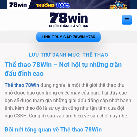
Bỏ
qua
nội
dung
LINK TRUY CẬP 78WIN +78K
LƯU TRỮ DANH MỤC:
THỂ THAO
Thể thao 78Win – Nơi hội tụ những trận
đấu đỉnh cao
Thể thao 78Win
đúng nghĩa là một thế giới thể thao thu
nhỏ được bao gọn trong chiếc máy của bạn. Tại đây các
bạn sẽ được tham gia những giải đấu đẳng cấp nhất hành
tinh, kèm theo đó là sự uy tín cũng như tận tâm của đội
ngũ CSKH. Cùng đi sâu vào tìm hiểu về sân chơi này nhé.
Đôi nét tổng quan về Thể thao 78Win