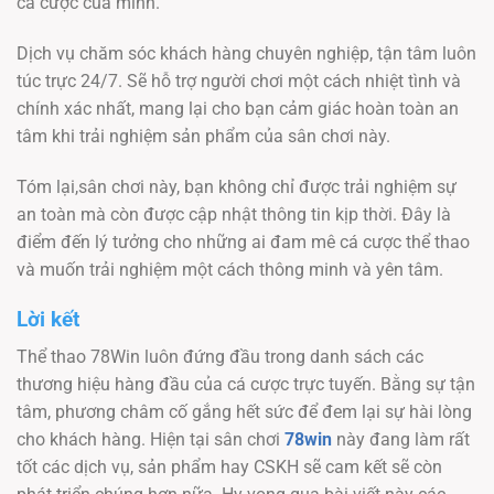
cá cược của mình.
Dịch vụ chăm sóc khách hàng chuyên nghiệp, tận tâm luôn
túc trực 24/7. Sẽ hỗ trợ người chơi một cách nhiệt tình và
chính xác nhất, mang lại cho bạn cảm giác hoàn toàn an
tâm khi trải nghiệm sản phẩm của sân chơi này.
Tóm lại,sân chơi này, bạn không chỉ được trải nghiệm sự
an toàn mà còn được cập nhật thông tin kịp thời. Đây là
điểm đến lý tưởng cho những ai đam mê cá cược thể thao
và muốn trải nghiệm một cách thông minh và yên tâm.
Lời kết
Thể thao 78Win luôn đứng đầu trong danh sách các
thương hiệu hàng đầu của cá cược trực tuyến. Bằng sự tận
tâm, phương châm cố gắng hết sức để đem lại sự hài lòng
cho khách hàng. Hiện tại sân chơi
78win
này đang làm rất
tốt các dịch vụ, sản phẩm hay CSKH sẽ cam kết sẽ còn