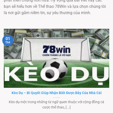
phát triển chúng hơn nữa. Hy vọng qua bài viết này các
bạn sẽ hiểu hơn về Thể thao 78Win và lựa chọn chúng tôi
là nơi gửi gắm niềm tin, sự yêu thương của mình.
01
Th9
Kèo Dụ – Bí Quyết Giúp Nhận Biết Được Bẫy Của Nhà Cái
Kèo dụ một trong những từ ngữ quen thuộc với cộng đồng cá
cược thể thao, [...]