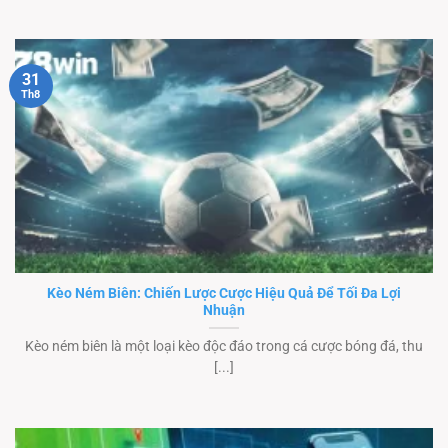
31
Th8
Kèo Ném Biên: Chiến Lược Cược Hiệu Quả Để Tối Đa Lợi
Nhuận
Kèo ném biên là một loại kèo độc đáo trong cá cược bóng đá, thu
[...]