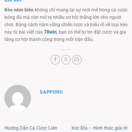
Kèo ném biên
không chỉ mang lại sự mới mẻ trong cá cược
bóng đá mà còn mở ra nhiều cơ hội thắng lớn cho người
chơi. Bằng cách nắm vững chiến lược và hiểu rõ về loại kèo
này từ bài viết của
78win
, bạn có thể tự tin đặt cược và gia
tăng cơ hội thành công trong mỗi trận đấu.
SAPPORO
Hướng Dẫn Cá Cược Liên
Xóc Đĩa – Hình thức giải trí