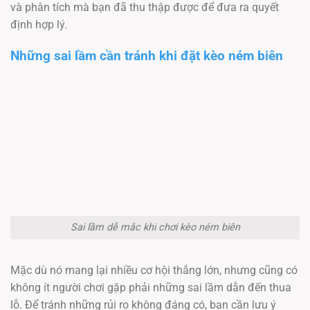
và phân tích mà bạn đã thu thập được để đưa ra quyết
định hợp lý.
Những sai lầm cần tránh khi đặt kèo ném biên
Sai lầm dễ mắc khi chơi kèo ném biên
Mặc dù nó mang lại nhiều cơ hội thắng lớn, nhưng cũng có
không ít người chơi gặp phải những sai lầm dẫn đến thua
lỗ. Để tránh những rủi ro không đáng có, bạn cần lưu ý