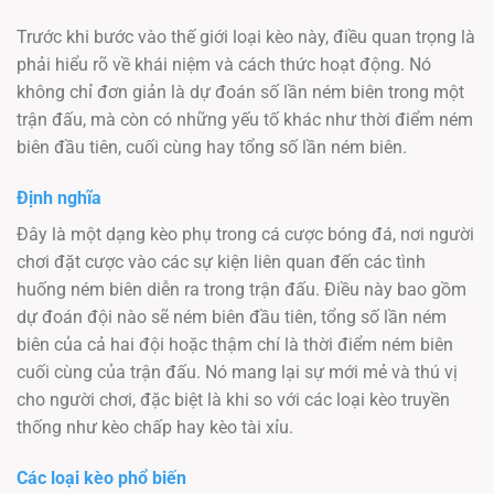
Trước khi bước vào thế giới loại kèo này, điều quan trọng là
phải hiểu rõ về khái niệm và cách thức hoạt động. Nó
không chỉ đơn giản là dự đoán số lần ném biên trong một
trận đấu, mà còn có những yếu tố khác như thời điểm ném
biên đầu tiên, cuối cùng hay tổng số lần ném biên.
Định nghĩa
Đây là một dạng kèo phụ trong cá cược bóng đá, nơi người
chơi đặt cược vào các sự kiện liên quan đến các tình
huống ném biên diễn ra trong trận đấu. Điều này bao gồm
dự đoán đội nào sẽ ném biên đầu tiên, tổng số lần ném
biên của cả hai đội hoặc thậm chí là thời điểm ném biên
cuối cùng của trận đấu. Nó mang lại sự mới mẻ và thú vị
cho người chơi, đặc biệt là khi so với các loại kèo truyền
thống như kèo chấp hay kèo tài xỉu.
Các loại kèo phổ biến