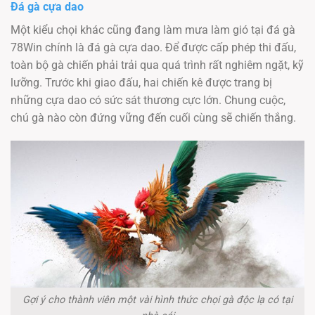
Đá gà cựa dao
Một kiểu chọi khác cũng đang làm mưa làm gió tại đá gà
78Win chính là đá gà cựa dao. Để được cấp phép thi đấu,
toàn bộ gà chiến phải trải qua quá trình rất nghiêm ngặt, kỹ
lưỡng. Trước khi giao đấu, hai chiến kê được trang bị
những cựa dao có sức sát thương cực lớn. Chung cuộc,
chú gà nào còn đứng vững đến cuối cùng sẽ chiến thắng.
Gợi ý cho thành viên một vài hình thức chọi gà độc lạ có tại