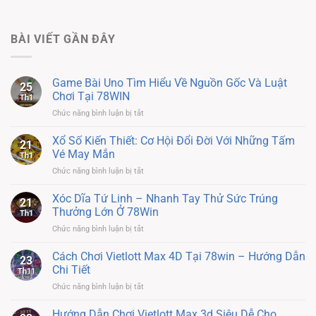
BÀI VIẾT GẦN ĐÂY
Game Bài Uno Tìm Hiểu Về Nguồn Gốc Và Luật
25
Chơi Tại 78WIN
Th1
ở
Chức năng bình luận bị tắt
Game
Bài
Xổ Số Kiến Thiết: Cơ Hội Đổi Đời Với Những Tấm
21
Uno
Vé May Mắn
Th1
Tìm
ở
Chức năng bình luận bị tắt
Hiểu
Xổ
Về
Số
Xóc Dĩa Tứ Linh – Nhanh Tay Thử Sức Trúng
Nguồn
21
Kiến
Gốc
Thưởng Lớn Ở 78Win
Th1
Thiết:
Và
ở
Chức năng bình luận bị tắt
Cơ
Luật
Xóc
Hội
Chơi
Dĩa
Cách Chơi Vietlott Max 4D Tại 78win – Hướng Dẫn
Đổi
Tại
23
Tứ
Đời
Chi Tiết
78WIN
Th11
Linh
Với
ở
Chức năng bình luận bị tắt
–
Những
Cách
Nhanh
Tấm
Chơi
Hướng Dẫn Chơi Vietlott Max 3d Siêu Dễ Cho
Tay
Vé