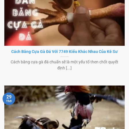
Cách Băng Cựa Gà Đá Với 7749 Kiểu Khác Nhau Của Kê Sư
Cách băng cựa gà đá chuẩn sẽ là một yếu tố then chốt quyết
định [...]
29
Th9