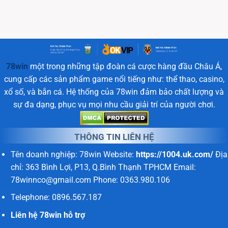
78win
một trong những tập đoàn cá cược hàng đầu Châu Á,
cung cấp các sản phẩm game nổi tiếng như: thể thao, casino,
xổ số, và bắn cá. Hệ thống của 78win đảm bảo chất lượng và
sự đa dạng, phục vụ mọi nhu cầu giải trí của người chơi.
THÔNG TIN LIÊN HỆ
Tên doanh nghiệp: 78win Website:
https://1004.uk.com/
Địa
chỉ: 363 Bình Lợi, P13, Q.Bình Thạnh TPHCM Email:
78winnco@gmail.com
Phone: 0363.980.106
Telephone: 0896.567.187
Liên hệ 78win hỗ trợ