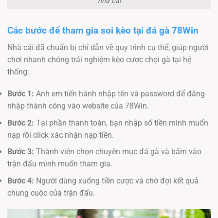
nhà cái
Các bước để tham gia soi kèo tại đá gà 78Win
Nhà cái đã chuẩn bị chỉ dẫn về quy trình cụ thể, giúp người
chơi nhanh chóng trải nghiệm kèo cược chọi gà tại hệ
thống:
Bước 1:
Anh em tiến hành nhập tên và password để đăng
nhập thành công vào website của 78Win.
Bước 2:
Tại phần thanh toán, bạn nhập số tiền mình muốn
nạp rồi click xác nhận nạp tiền.
Bước 3:
Thành viên chọn chuyên mục đá gà và bấm vào
trận đấu mình muốn tham gia.
Bước 4:
Người dùng xuống tiền cược và chờ đợi kết quả
chung cuộc của trận đấu.